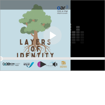
0:00
25:56